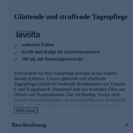
Glättende und straffende Tagespflege
reduziert Falten
strafft und festigt die Gesichtskonturen
100 ml, mit Braunalgenextrakt
Verwandeln Sie Ihre Hautpflege-Routine in ein wahres
Beauty-Erlebnis. Unsere glättende und straffende
Tagespflege enthält die kraftvolle Kombination aus Vitamin
E und Kalpariane®, Panthenol und den kostbaren Ölen aus
Oliven und Traubenkernen. Die reichhaltige Textur zieht
schnell ein und hinterlässt ein geschmeidigzartes Hautgefühl.
Dank LSF 20 wird Ihre Haut vor vorzeitiger Hautalterung
geschützt. Die Hautverträglichkeit ist dermatologisch
Mehr lesen
bestätigt.
Beschreibung
Die Inhaltsstoffe und ihre Wirkweisen