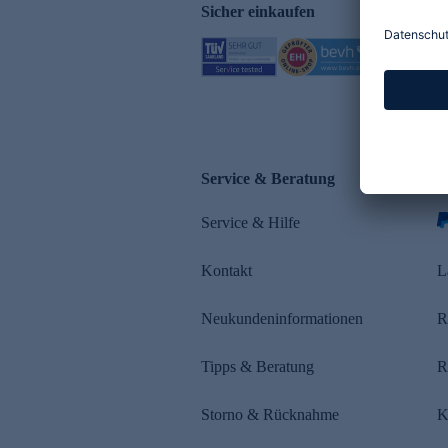
Sicher einkaufen
Service & Beratung
Z
Service & Hilfe
s
Kontakt
L
Neukundeninformationen
R
Tipps & Beratung
R
Storno & Rücknahme
K