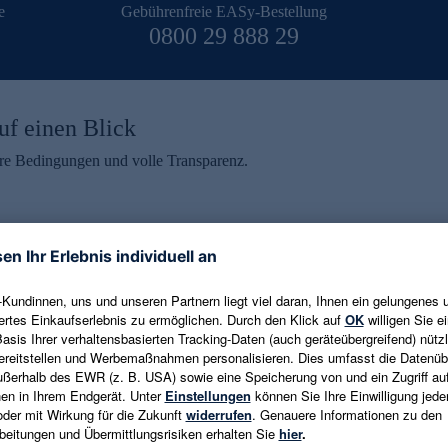
e
Gebührenfreie EASy-Bestellung
0800 29 888 29
uf einen Blick
aire Bedingungen und volle Transparenz.
ein erhalten
eren und aktuelle Trends,
E-Mail-Adresse eingeben
alten. Als Dankeschön
ne Abmeldung ist jederzeit in
Es gelten die
Datenschutzrichtlinien
un