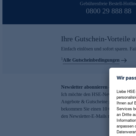
Gebührenfreie Bestell-Hotlin
0800 29 888 88
Ihre Gutschein-Vorteile a
Einfach einlösen und sofort sparen. F
1
Alle Gutscheinbedingungen
Newsletter abonnieren – 10 € Gutsch
Ich möchte den HSE-Newsletter abonni
Angebote & Gutscheine per E-Mail erh
bekommen Sie einen 10 € Gutschein. Ei
den Newsletter-E-Mails möglich.