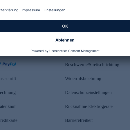
Kundenbewertung
ahlung
Rechtliches
Beschwerde/Streitschlichtung
astschrift
Widerrufsbelehrung
echnung
Datenschutzeinstellungen
atenkauf
Rücknahme Elektrogeräte
reditkarte
Barrierefreiheit