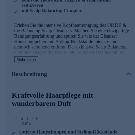
reduzieren
mit Scalp Balancing Complex
Erleben Sie die intensive Kopfhautreinigung des ORTIE &
me Balancing Scalp Cleansers. Machen Sie eine einzigartige
Reinigungserfahrung und spüren Sie wie der Cleanser
Hautschüppchen und Styling-Rückstände intensiv und
dennoch schonend entfernt. Der exklusive Scalp Balancing
Complex steigert die Haardichte, reduziert Haarausfall und
regt das Haarwachstum an. Mit Grüntee-Extrakt und Aloe
Mehr lesen
Vera wird die Kopfhaut gepflegt und mit Feuchtigkeit
versorgt. Für ein reines und erfrischtes Hautgefühl.
Beschreibung
Duft mit Noten aus frischen grünen Blättern
Unser Signature-Duft, eine harmonische Symphonie aus
Kraftvolle Haarpflege mit
erlesenem Zedernholz und sinnlichem Moschus, entfaltet
wunderbarem Duft
sich sanft und doch kraftvoll. Die Basisnote von Zedernholz
verleiht ihm eine warme, beruhigende Tiefe, während
Moschus eine anziehende und zugleich vertraute Note
hinzufügt. Im Herzen dieses einzigartigen Duftes liegt der
belebende Akkord von Tee, der Frische und Vitalität
verströmt. Die Kopfnote mit ihrem Duft nach frischen
entfernt Hautschuppen und Styling-Rückstände