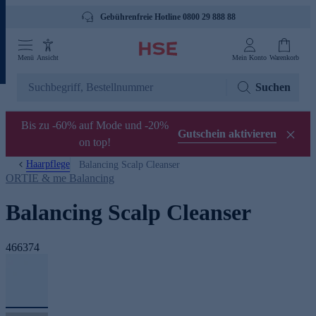
Gebührenfreie Hotline 0800 29 888 88
Menü
Ansicht
Mein Konto
Warenkorb
Suchen
Bis zu -60% auf Mode und -20%
Gutschein aktivieren
on top!
Haarpflege
Balancing Scalp Cleanser
ORTIE & me Balancing
Balancing Scalp Cleanser
466374