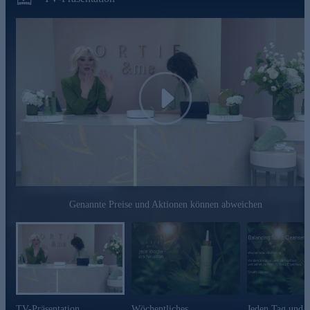
in die üppige Natur, wo jede Brise eine Geschichte von
Reinheit und Lebendigkeit erzählt.
Die Hauptinhaltsstoffe im Überblick
Scalp Balancing Complex
ist eine einzigartige 3er
Wirkstoffkombination aus Brennnesselextrakt,
Kürbisextrakt und dem Scalp Soother. Er bringt die
Play
Kopfhaut in Balance und unterstützt das Haarwachstum
optimal.
Kürbisextrakt
führt zu Verbesserung der Haardichte,
Verringerung des Haarausfalls und zu Verbesserung des
Haarwachstums in den Haarfollikeln.
Scalp Soother
trägt dazu bei, die Produktion von
Entzündungsmarkern zu reduzieren, besänftigt die gereizte
Kopfhaut, schützt die Kopfhaut vor chemischem Stress und
Genannte Preise und Aktionen können abweichen
Entzündungen durch Haarfärbemittel.
Brennneselextrakt
besitzt besonders milde und
hautverträgliche Eigenschaften und bringt die Kopfhaut
wieder in Balance.
Kopfhautreiniger online bestellen und vitales Haar
genießen.
TV-Präsentation
Wöchentliches
Jeden Tag und 