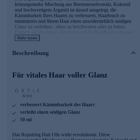
leistungsstarke Mischung aus Brennnesselextrakt, Kokosöl
und hochwertigem Arganöl ist darauf ausgelegt, die
Kämmbarkeit Ihres Haares zu verbessern, Haarbruch zu
minimieren und Ihrem Haar einen unwiderstehlich seidigen
Glanz zu verleihen - ohne zu beschweren oder zu fetten.
Einfach auf das Haar oder direkt auf die Kopfhaut auftragen
- für diese extra Portion Pflege, die Ihr Haar zum Strahlen
Mehr lesen
bringt. Gönnen Sie sich den Luxus von geschmeidigem,
gebändigtem und glänzendem Haar - dank ORTIE & me
Beschreibung
Repairing Hair Oil. Ihr Haar wird es Ihnen danken.
Ausgesuchte Wirkstoffe für Haar und
Für vitales Haar voller Glanz
Kopfhaut
Brennnesel-Extrakt
besitzt besonders milde und
hautverträgliche Eigenschaften, verleiht ein gepflegtes
Gefühl auf der Kopfhaut und bringt die Kopfhaut wieder
in Balance.
verbessert Kämmbarkeit des Haars
Kokosöl
legt sich wie ein schützender Film um das Haar
verleiht einen seidigen Glanz
und pflegt trockene und spröde Haare seidig weich. Es
50 ml
verbessert die Kämmbarkeit, dadurch wird der
Haarbruch vermindert – für schönes, langes seidiges
Haar.
Das Repairing Hair Oils wirkt revolutionär. Diese
Das verwendete
Arganöl
wird aus Arganmandeln aus