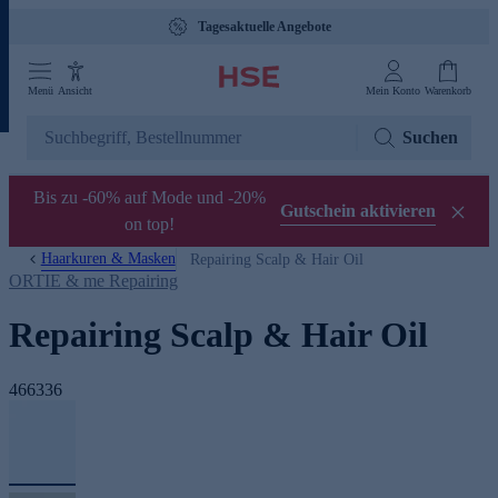
Tagesaktuelle Angebote
Menü
Ansicht
Mein Konto
Warenkorb
Suchen
Bis zu -60% auf Mode und -20%
Gutschein aktivieren
on top!
Haarkuren & Masken
Repairing Scalp & Hair Oil
ORTIE & me Repairing
Repairing Scalp & Hair Oil
466336