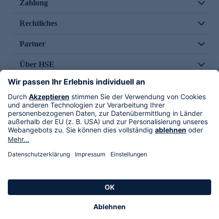
Zahlung
Rechtliches
Partner
Über HSE
Im TV
HSE International
Versand durch
Folge uns
AGB
Datenschutz
Impressum
Alle Rechte vorbehalten. Alle Preise inkl. gesetzlicher MwSt., zzgl. Versandkosten.