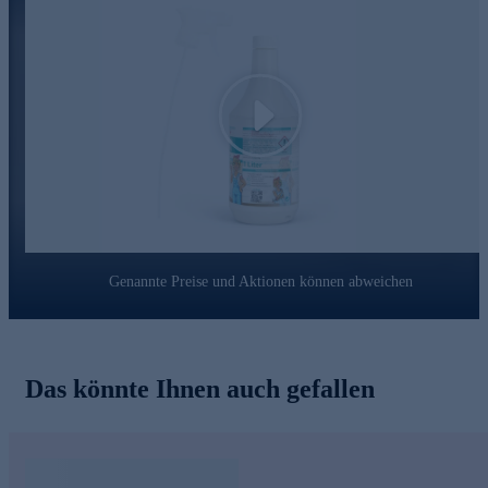
Sprühgel - anwendungsfertig - selbsthaftend
Konzentrierter und starker Badreiniger / Kalklöser
Mit Frischeduft
Problemlöser für schwer zugängliche Stellen
Selbsthaftend mit variabler Einwirkzeit je nach
Verschmutzungsgrag
Play
Haftet senkrecht und über Kopf an allen Oberflächen im
Bad
(Duschkopf, Duschwand, Armaturen, Seifenschalen,
Duschablagen, WC, Waschbecken)
Keine ätzenden stechenden Dämpfe beim Reinigen
Ideal auch für Armaturen und Waschbecken im
Küchenbereich
Genannte Preise und Aktionen können abweichen
Nutzen Sie die Gelegenheit und bestellen Sie bequem
online.
Das könnte Ihnen auch gefallen