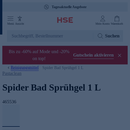
Tagesaktuelle Angebote
Menü
Ansicht
Mein Konto
Warenkorb
Suchen
Bis zu -60% auf Mode und -20%
Gutschein aktivieren
on top!
Reinigungsmittel
Spider Bad Sprühgel 1 L
Pastaclean
Spider Bad Sprühgel 1 L
465536