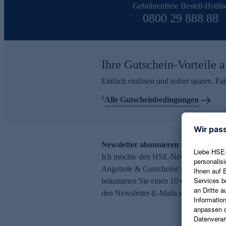
Gebührenfreie Bestell-Hotlin
0800 29 888 88
Ihre Gutschein-Vorteile a
Einfach einlösen und sofort sparen. F
1
Alle Gutscheinbedingungen
Newsletter abonnieren – 10 € Gutsch
Ich möchte den HSE-Newsletter abonni
Angebote & Gutscheine per E-Mail erh
bekommen Sie einen 10 € Gutschein. Ei
den Newsletter-E-Mails möglich.