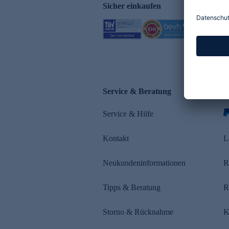
Sicher einkaufen
Service & Beratung
Z
Service & Hilfe
s
Kontakt
L
Neukundeninformationen
R
Tipps & Beratung
R
Storno & Rücknahme
K