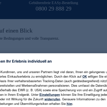
e
Gebührenfreie EASy-Bestellung
0800 29 888 29
uf einen Blick
aire Bedingungen und volle Transparenz.
ein erhalten
eren und aktuelle Trends,
E-Mail-Adresse eingeben
alten. Als Dankeschön
ne Abmeldung ist jederzeit in
Es gelten die
Datenschutzrichtlinien
un