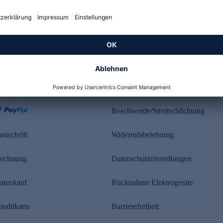
Kundenbewertung
ahlung
Rechtliches
Beschwerde/Streitschlichtung
astschrift
Widerrufsbelehrung
echnung
Datenschutzeinstellungen
atenkauf
Rücknahme Elektrogeräte
reditkarte
Barrierefreiheit