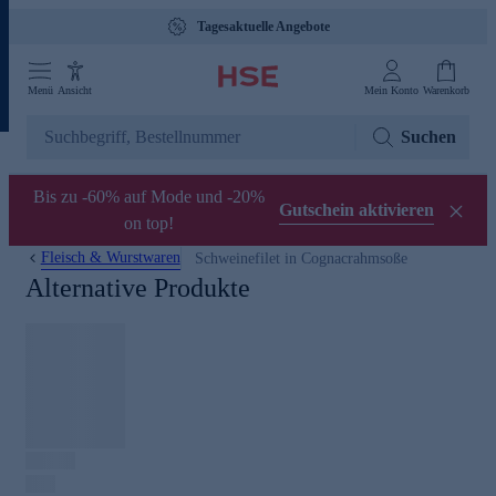
Tagesaktuelle Angebote
Menü
Ansicht
Mein Konto
Warenkorb
Suchen
Bis zu -60% auf Mode und -20%
Gutschein aktivieren
on top!
Fleisch & Wurstwaren
Schweinefilet in Cognacrahmsoße
Alternative Produkte