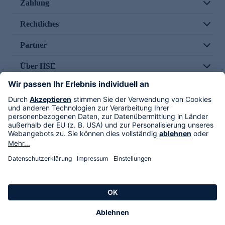
Zahlung
Rechtliches
Partner
Über HSE
Im TV
HSE International
Versand durch
Folge uns
AGB
Datenschutz
Impressum
Alle Rechte vorbehalten. Alle Preise inkl. gesetzlicher MwSt., zzgl. Versandkosten.