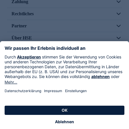
Zahlung
Rechtliches
Partner
Über HSE
Im TV
HSE International
Versand durch
Folge uns
AGB
Datenschutz
Impressum
Alle Rechte vorbehalten. Alle Preise inkl. gesetzlicher MwSt., zzgl. Versandkosten.