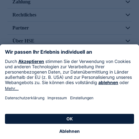
Zahlung
Rechtliches
Partner
Über HSE
Im TV
HSE International
Versand durch
Folge uns
AGB
Datenschutz
Impressum
Alle Rechte vorbehalten. Alle Preise inkl. gesetzlicher MwSt., zzgl. Versandkosten.