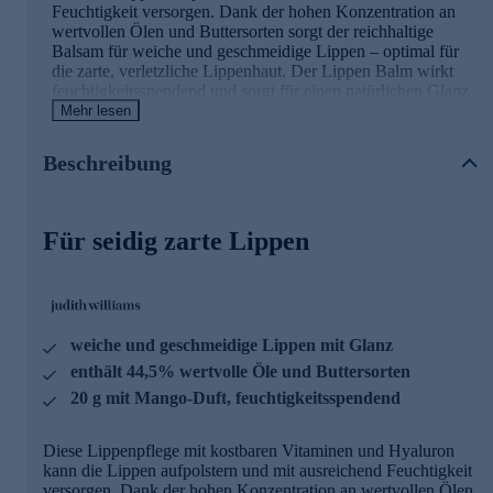
Feuchtigkeit versorgen. Dank der hohen Konzentration an
wertvollen Ölen und Buttersorten sorgt der reichhaltige
Balsam für weiche und geschmeidige Lippen – optimal für
die zarte, verletzliche Lippenhaut. Der Lippen Balm wirkt
feuchtigkeitsspendend und sorgt für einen natürlichen Glanz
auf den Lippen - mit Mango-Duft.
Mehr lesen
Die Inhaltsstoffe und deren Wirkweisen
Beschreibung
VITAMIN LIP BOOST:
Für seidig zarte Lippen
- enthält Vitamin C und E
- kann das Kollagengewebe rund um die Lippenpartie
aktivieren
- kann freie Radikale abfangen und Zellen schützen
- unterstützt die Regeneration der Haut
weiche und geschmeidige Lippen mit Glanz
enthält 44,5% wertvolle Öle und Buttersorten
POWER PLUMP:
20 g mit Mango-Duft, feuchtigkeitsspendend
- Extrakt aus den Sprossen der weißen Senfpflanze
- kann die Haut beleben und die Mikrozirkulation aktivieren
Diese Lippenpflege mit kostbaren Vitaminen und Hyaluron
- kann die Lippen aufpolstern
kann die Lippen aufpolstern und mit ausreichend Feuchtigkeit
versorgen. Dank der hohen Konzentration an wertvollen Ölen