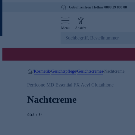
Gebührenfreie Hotline 0800 29 888 88
Menü
Ansicht
Kosmetik
Gesichtspflege
Gesichtscremes
/
/
/
/
Nachtcreme
Perricone MD Essential FX Acyl Glutathione
Nachtcreme
463510