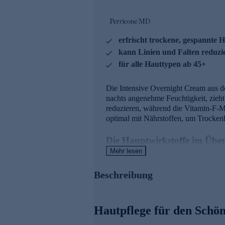
erfrischt trockene, gespannte 
kann Linien und Falten reduzi
für alle Hauttypen ab 45+
Die Intensive Overnight Cream aus der
nachts angenehme Feuchtigkeit, zieht 
reduzieren, während die Vitamin-F-Mi
optimal mit Nährstoffen, um Trocken
Die Hauptwirkstoffe im Über
Mehr lesen
Acyl-Glutathione
besteht aus dre
der Haut zu verbessern
Beschreibung
Vitamin F Mischung
ist ein ult
Leinsamen-, Chiasamen- und 
Geschmeidigkeit der Haut wieder 
Hautpflege für den Schön
Die Linie Essential FX Acyl-