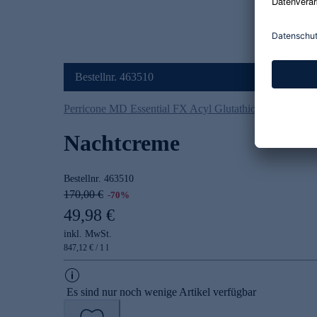
Bestellnr. 463510
Perricone MD Essential FX Acyl Glutathione
Nachtcreme
Bestellnr.
463510
170,00 €
-70%
49,98 €
inkl. MwSt.
847,12 € / 1 l
Es sind nur noch wenige Artikel verfügbar