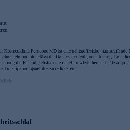
Haut
eren
 Kosmetiklinie Perricone MD ist eine nährstoffreiche, hautstraffende Pf
schnell ein und hinterlässt die Haut weder fettig noch klebrig. Enthalt
schung die Feuchtigkeitsbarriere der Haut wiederherstellt. Die aufpol
heit uns Spannungsgefühle zu reduzieren.
blick
i Aminosäuren und ist das wichtigste Antioxidans des Körpers. Es hilft,
imativer Schutz der Feuchtigkeitsbarriere.
Macadamiaöle
stellen die
her und sorgen für einen vitalen Glanz, indem sie Feuchtigkeit spende
heitsschlaf
Glutathio
ne