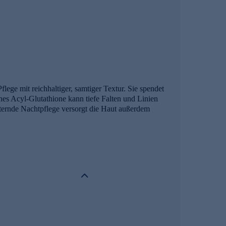
lege mit reichhaltiger, samtiger Textur. Sie spendet
enes Acyl-Glutathione kann tiefe Falten und Linien
sternde Nachtpflege versorgt die Haut außerdem
 tiefe Falten zu reduzieren und die Empfindlichkeit
n.