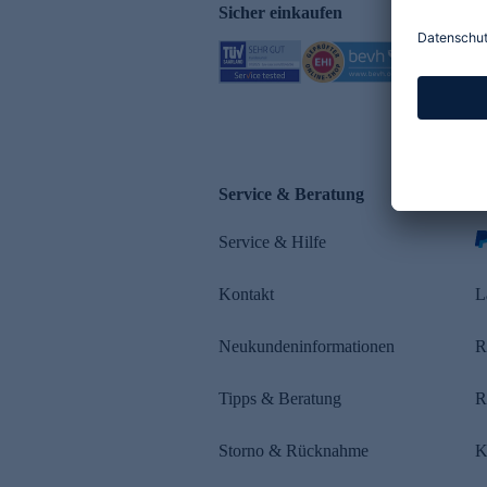
Sicher einkaufen
Service & Beratung
Z
Service & Hilfe
s
Kontakt
L
Neukundeninformationen
R
Tipps & Beratung
R
Storno & Rücknahme
K