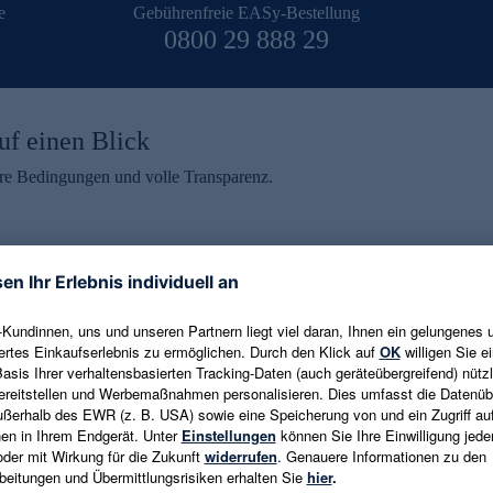
e
Gebührenfreie EASy-Bestellung
0800 29 888 29
uf einen Blick
aire Bedingungen und volle Transparenz.
ein erhalten
eren und aktuelle Trends,
E-Mail-Adresse eingeben
alten. Als Dankeschön
ne Abmeldung ist jederzeit in
Es gelten die
Datenschutzrichtlinien
un