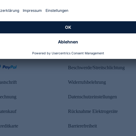
Kundenbewertung
ahlung
Rechtliches
Beschwerde/Streitschlichtung
astschrift
Widerrufsbelehrung
echnung
Datenschutzeinstellungen
atenkauf
Rücknahme Elektrogeräte
reditkarte
Barrierefreiheit