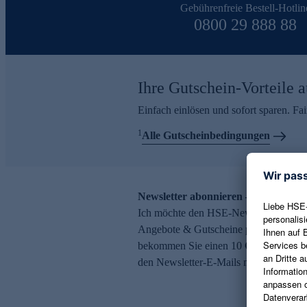
Gebührenfreie Bestell-Hotlin
0800 29 888 88
Ihre Gutschein-Vorteile a
Einfach einlösen und sofort sparen. F
1
Alle Gutscheinbedingungen
Newsletter abonnieren – 10 € Gutsch
Ich möchte den HSE-Newsletter abonni
Angebote & Gutscheine per E-Mail erh
bekommen Sie einen 10 € Gutschein. Ei
den Newsletter-E-Mails möglich.