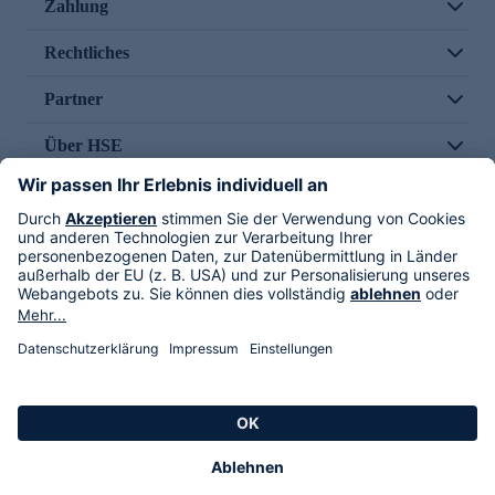
Zahlung
Rechtliches
Partner
Über HSE
Im TV
HSE International
Versand durch
Folge uns
AGB
Datenschutz
Impressum
Alle Rechte vorbehalten. Alle Preise inkl. gesetzlicher MwSt., zzgl. Versandkosten.