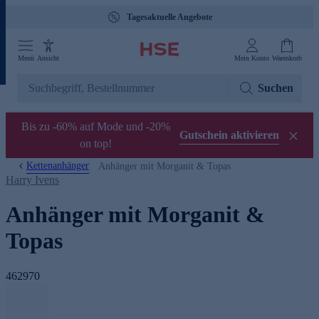
Tagesaktuelle Angebote
Menü
Ansicht
Mein Konto
Warenkorb
Suchen
Bis zu -60% auf Mode und -20%
Gutschein aktivieren
on top!
Kettenanhänger
Anhänger mit Morganit & Topas
Harry Ivens
Anhänger mit Morganit &
Topas
462970