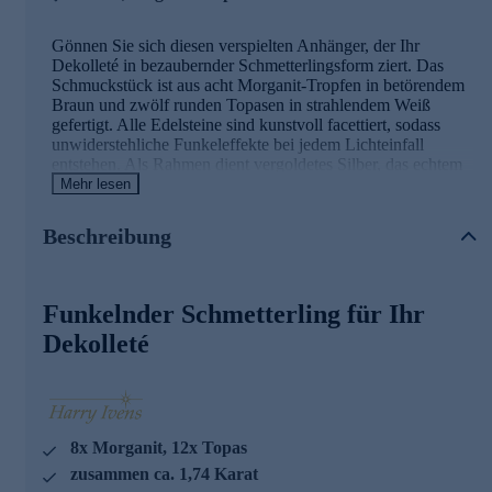
Gönnen Sie sich diesen verspielten Anhänger, der Ihr
Dekolleté in bezaubernder Schmetterlingsform ziert. Das
Schmuckstück ist aus acht Morganit-Tropfen in betörendem
Braun und zwölf runden Topasen in strahlendem Weiß
gefertigt. Alle Edelsteine sind kunstvoll facettiert, sodass
unwiderstehliche Funkeleffekte bei jedem Lichteinfall
entstehen. Als Rahmen dient vergoldetes Silber, das echtem
Gold täuschend ähnelt. Ob auf blanker Haut oder auf einem
Mehr lesen
eleganten Pulli, mit dem Anhänger von Harry Ivens ziehen
Sie garantiert die Blicke an.
Beschreibung
Hinweis: Die abgebildete Kette ist nicht im Lieferumfang
enthalten. Eine passende Halskette zu diesem Anhänger
finden Sie im Kettensortiment von HSE.
Funkelnder Schmetterling für Ihr
Dekolleté
Schmuck in erstklassiger Qualität
Was die Qualität unserer Schmuckstücke betrifft, gehen wir
keine Kompromisse ein.
8x Morganit, 12x Topas
Aus diesem Grund werden unsere Schmuckwaren von
unserer Qualitätssicherung und seitens des Lieferanten
zusammen ca. 1,74 Karat
strengsten Prüfprozessen unterzogen. Unter anderem gehört