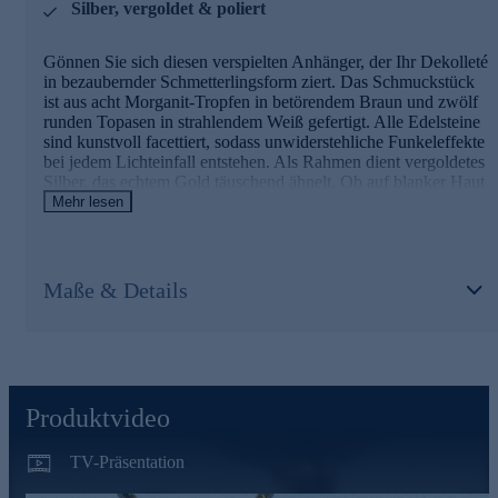
Silber, vergoldet & poliert
dazu die Prüfung auf Konformität mit den Bestimmungen
der Schweizer Edelmetallkontrollgesetzgebung.
Gönnen Sie sich diesen verspielten Anhänger, der Ihr Dekolleté
Mit nur einem Klick gleich bequem und sicher online
in bezaubernder Schmetterlingsform ziert. Das Schmuckstück
bestellen.
ist aus acht Morganit-Tropfen in betörendem Braun und zwölf
runden Topasen in strahlendem Weiß gefertigt. Alle Edelsteine
sind kunstvoll facettiert, sodass unwiderstehliche Funkeleffekte
bei jedem Lichteinfall entstehen. Als Rahmen dient vergoldetes
Silber, das echtem Gold täuschend ähnelt. Ob auf blanker Haut
oder auf einem eleganten Pulli, mit dem Anhänger von Harry
Mehr lesen
Ivens ziehen Sie garantiert die Blicke an.
Hinweis: Die abgebildete Kette ist nicht im Lieferumfang
enthalten. Eine passende Halskette zu diesem Anhänger finden
Maße & Details
Sie im Kettensortiment von HSE.
Schmuck in erstklassiger Qualität
Was die Qualität unserer Schmuckstücke betrifft, gehen wir
keine Kompromisse ein.
Produktvideo
Aus diesem Grund werden unsere Schmuckwaren von unserer
TV-Präsentation
Qualitätssicherung und seitens des Lieferanten strengsten
Prüfprozessen unterzogen. Unter anderem gehört dazu die