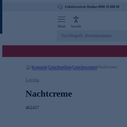
Gebührenfreie Hotline 0800 29 888 88
Menü
Ansicht
Kosmetik
Gesichtspflege
Gesichtscremes
/
/
/
/
Nachtcreme
Lavolta
Nachtcreme
462457