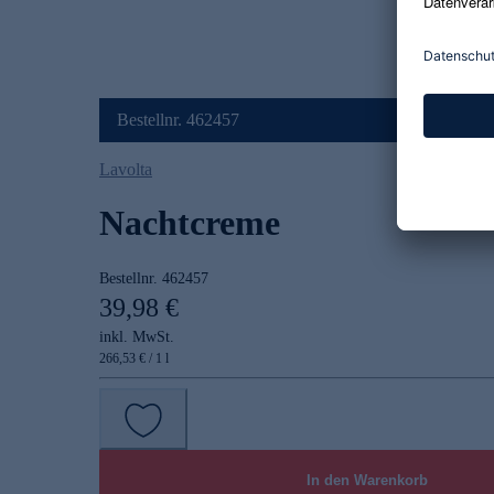
Bestellnr. 462457
Lavolta
Nachtcreme
Bestellnr.
462457
39,98 €
inkl. MwSt.
266,53 € / 1 l
In den Warenkorb