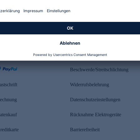
Kundenbewertung
ahlung
Rechtliches
Beschwerde/Streitschlichtung
astschrift
Widerrufsbelehrung
echnung
Datenschutzeinstellungen
atenkauf
Rücknahme Elektrogeräte
reditkarte
Barrierefreiheit