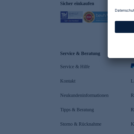
Sicher einkaufen
Service & Beratung
Z
Service & Hilfe
s
Kontakt
L
Neukundeninformationen
R
Tipps & Beratung
R
Storno & Rücknahme
K