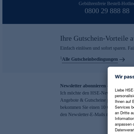
Gebührenfreie Bestell-Hotlin
0800 29 888 88
Ihre Gutschein-Vorteile a
Einfach einlösen und sofort sparen. F
1
Alle Gutscheinbedingungen
Newsletter abonnieren – 10 € Gutsch
Ich möchte den HSE-Newsletter abonni
Angebote & Gutscheine per E-Mail erh
bekommen Sie einen 10 € Gutschein. Ei
den Newsletter-E-Mails möglich.