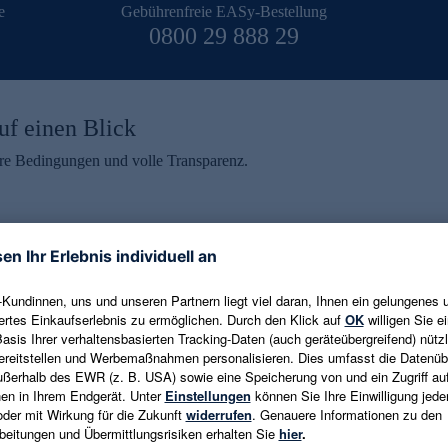
e
Gebührenfreie EASy-Bestellung
0800 29 888 29
uf einen Blick
aire Bedingungen und volle Transparenz.
ein erhalten
eren und aktuelle Trends,
E-Mail-Adresse eingeben
alten. Als Dankeschön
ne Abmeldung ist jederzeit in
Es gelten die
Datenschutzrichtlinien
un