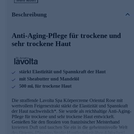
Hautfestigkeit über 4 Wochen]
Mehr lesen
Die Inhaltsstoffe und deren Wirkweisen
Beschreibung
- Sheabutter enthält wertvolle unverseifbare Bestandteile
(Lipide). Diese unverseifbaren Lipide haben eine
Anti-Aging-Pflege für trockene und
rückfettende Wirkung und schützen so die Haut vor
Feuchtigkeitsverlust.
sehr trockene Haut
- Macadamiaöl wirkt regenerierend. Das schnell einziehende
Öl ist reich an
essentiellen Fettsäuren, unterstützt den Regenerationsprozess
der Haut. Spannungsgefühle werden reduziert.
stärkt Elastizität und Spannkraft der Haut
- Mandelöl zieht gut ein und unterstützt die natürliche
mit Sheabutter und Mandelöl
Barrierefunktion der Haut. Es schenkt Ihrer Haut intensive
500 ml, für trockene Haut
Pflege und ein seidenweiches
Wohlgefühl.
Die straffende Lavolta Spa Körpercreme Oriental Rose mit
- Panthenol und Feigenextrakt versorgen die Haut mit
wertvollem Feigenextrakt stärkt die Elastizität und Spannkraft
wohltuender Feuchtigkeit.
der Haut nachweislich*. Sie wurde als reichhaltige Anti-Aging-
Pflege für trockene und sehr trockene Haut entwickelt.
- Die Anti-Aging-Wirkstoffe Vitamin E und Q10
Genießen Sie den floralen von französischer Meisterhand
unterstützen durch antioxidative Eigenschaften den
kreierten Duft und tauchen Sie ein in die geheimnisvolle Welt
Eigenschutz der Haut vor UV-bedingten Umwelteinflüssen.
des Orients. [*in-vivo Studie Hautfestigkeit über 4 Wochen]