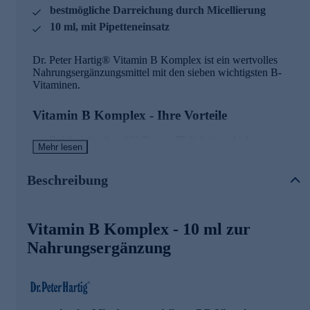
bestmögliche Darreichung durch Micellierung
10 ml, mit Pipetteneinsatz
Dr. Peter Hartig® Vitamin B Komplex ist ein wertvolles
Nahrungsergänzungsmittel mit den sieben wichtigsten B-
Vitaminen.
Vitamin B Komplex - Ihre Vorteile
Reichweite über 100 Tage – 75 % höher als der
Mehr lesen
Durchschnitt des Wettbewerbs
B-Komplex als optimaler Energielieferant für Körper,
Geist und Nerven
Beschreibung
höchste Reinheit bei optimaler Zusammenstellung der
essenziellsten 7 B-Vitamine
durch Micellierung in der bestmöglichen
Vitamin B Komplex - 10 ml zur
Darreichungsform
Mizell-Technologie einzigartig im deutschen
Nahrungsergänzung
Teleshopping
innovativster B-Komplex auf dem Markt bei
vergleichbarem Preis
mit praktischem Pipetteneinsatz