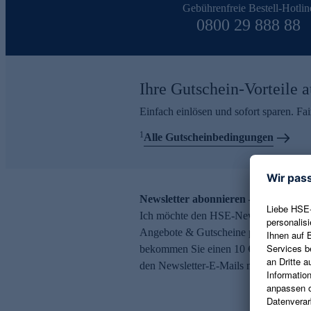
Gebührenfreie Bestell-Hotlin
0800 29 888 88
Ihre Gutschein-Vorteile a
Einfach einlösen und sofort sparen. F
1
Alle Gutscheinbedingungen
Newsletter abonnieren – 10 € Gutsch
Ich möchte den HSE-Newsletter abonni
Angebote & Gutscheine per E-Mail erh
bekommen Sie einen 10 € Gutschein. Ei
den Newsletter-E-Mails möglich.