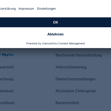
Kundenbewertung
ahlung
Rechtliches
Beschwerde/Streitschlichtung
astschrift
Widerrufsbelehrung
echnung
Datenschutzeinstellungen
atenkauf
Rücknahme Elektrogeräte
reditkarte
Barrierefreiheit