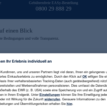
e
Gebührenfreie EASy-Bestellung
0800 29 888 29
uf einen Blick
aire Bedingungen und volle Transparenz.
ein erhalten
eren und aktuelle Trends,
E-Mail-Adresse eingeben
alten. Als Dankeschön
ne Abmeldung ist jederzeit in
Es gelten die
Datenschutzrichtlinien
un