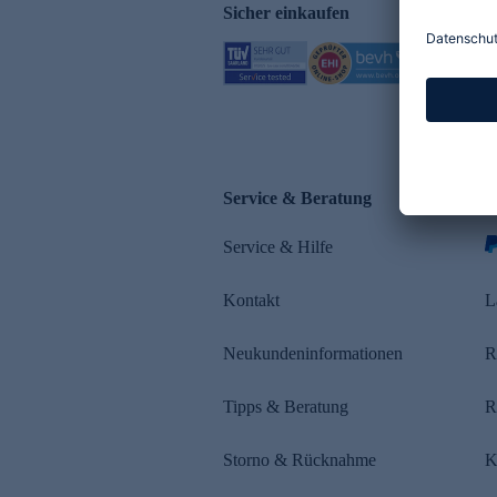
Sicher einkaufen
Service & Beratung
Z
Service & Hilfe
s
Kontakt
L
Neukundeninformationen
R
Tipps & Beratung
R
Storno & Rücknahme
K