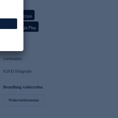
HSE App
Partner
Lieferanten
KIND Hörgeräte
Bestellung widerrufen
Widerrufsformular