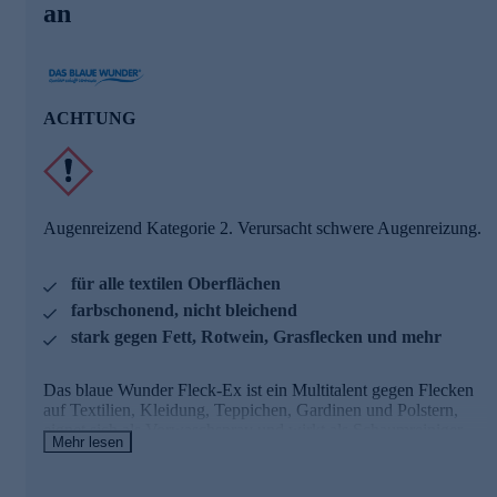
an
Für textile Oberflächen und mehr
Das blaue Wunder Fleck-X Schaumbooster ist für alle
textilen Oberflächen geeignet, wirkt farbschonend und nicht
bleichend. Außerdem ist Fleck-Ex stark gegen Fett, Saucen,
ACHTUNG
Grasflecken, Rotwein, Blut und vieles mehr. Sie können es
auch als Vorwaschspray für Wäsche verwenden.
Jetzt online bestellen und Flecken bekämpfen!
Augenreizend Kategorie 2. Verursacht schwere Augenreizung.
für alle textilen Oberflächen
farbschonend, nicht bleichend
stark gegen Fett, Rotwein, Grasflecken und mehr
Das blaue Wunder Fleck-Ex ist ein Multitalent gegen Flecken
auf Textilien, Kleidung, Teppichen, Gardinen und Polstern,
eignet sich als Vorwaschspray und wirkt als Schaumreiniger
Mehr lesen
gegen Verschmutzungen auf Möbeln, Wänden, Böden ... usw.
Fleck-Ex hilft gegen Rotwein, Kaffee, Cola, Möhrensaft, Gras,
Fett, Saucen, Make-up, Lippenstift und viele andere Flecken.