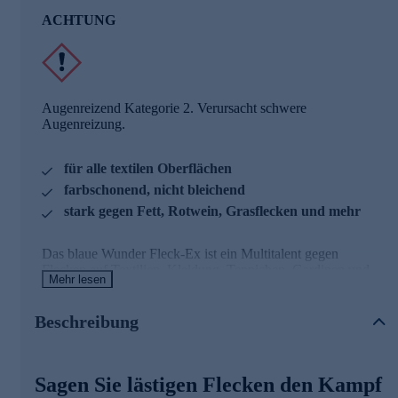
ACHTUNG
Augenreizend Kategorie 2. Verursacht schwere
Augenreizung.
für alle textilen Oberflächen
farbschonend, nicht bleichend
stark gegen Fett, Rotwein, Grasflecken und mehr
Das blaue Wunder Fleck-Ex ist ein Multitalent gegen
Flecken auf Textilien, Kleidung, Teppichen, Gardinen und
Mehr lesen
Polstern, eignet sich als Vorwaschspray und wirkt als
Schaumreiniger gegen Verschmutzungen auf Möbeln,
Wänden, Böden ... usw. Fleck-Ex hilft gegen Rotwein,
Beschreibung
Kaffee, Cola, Möhrensaft, Gras, Fett, Saucen, Make-up,
Lippenstift und viele andere Flecken. Außerdem entfernt es
mühelos und gründlich sämtliche Verschmutzungen in
Sagen Sie lästigen Flecken den Kampf
Küche, Bad oder Werkstatt.