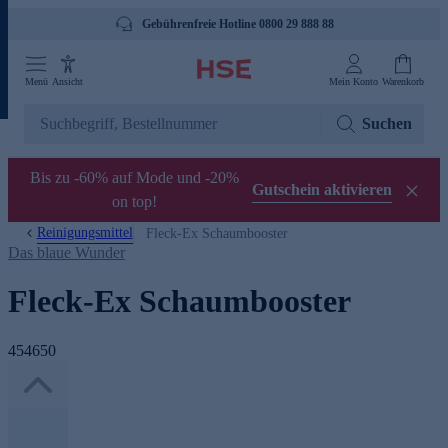
Gebührenfreie Hotline 0800 29 888 88
Menü
Ansicht
Mein Konto
Warenkorb
Suchen
Bis zu -60% auf Mode und -20%
Gutschein aktivieren
on top!
Reinigungsmittel
Fleck-Ex Schaumbooster
Das blaue Wunder
Fleck-Ex Schaumbooster
454650