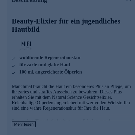
Die wirkstoffreichen Ölperlen in Kombination mit dem
innovativen Feuchtigkeitskomplex mit x-linked
Hyaluronsäure spenden intensive Feuchtigkeit. Sie
Beauty-Elixier für ein jugendliches
bewahren die Haut vor Feuchtigkeitsverlust und mildern
Linien und Fältchen.
Hautbild
Zusätzlich setzt die Anti-Aging-Formel auf Tigergras,
Aprikosenkernöl sowie ein spezielles Repro-Youth-
Schönheitspeptid. Das Ergebnis: Das Hautbild erscheint
strahlender, erholter und jugendlicher!"
wohltuende Regenerationskur
für zarte und glatte Haut
Gleich heute noch online bestellen!
100 ml, angereicherte Ölperlen
Manchmal braucht die Haut ein besonderes Plus an Pflege, um
ihr zartes und straffes Aussehen zu bewahren. Dieses Plus
erhalten Sie mit dem Natural Science Gesichtselixier.
Reichhaltige Ölperlen angereichert mit wertvollen Wirkstoffen
sind eine wahre Regenerationskur für Ihre die Haut.
Intensive Feuchtigkeit gegen Linien und
Mehr lesen
Fältchen