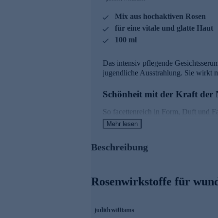
Mix aus hochaktiven Rosen
für eine vitale und glatte Haut
100 ml
Das intensiv pflegende Gesichtsserum
jugendliche Ausstrahlung. Sie wirkt m
Schönheit mit der Kraft der
So facettenreich in Form, Duft und Fa
Wirkstoffen, eingearbeitet in wunder
Mehr lesen
Ein erlesener Rosenstrauß, bestehend 
Beschreibung
Teil zur perfekt gepflegten Haut bei. 
Ausstrahlung strotzt.
Rosenwirkstoffe für wun
Wertvolle Wirkstoffe für per
Der Hauptwirkstoff besteht aus aktive
nachhaltig gewonnen wird.