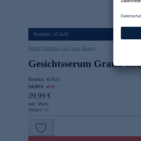
Bestellnr. 453629
Judith Williams Life Long Beauty
Gesichtsserum Grand Cru
Bestellnr.
453629
54,99 €
-45%
29,99 €
inkl. MwSt.
299,90 € / 1 l