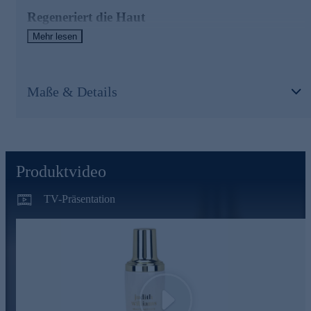
Regeneriert die Haut
Mehr lesen
Reich an wertvollen, natürlichen Ölen, Vitaminen und
Mineralien. Enthaltene Blütenextrakte unterstützen die Haut
auf natürliche Art und Weise bei der Regeneration.
Maße & Details
Hauptwirkstoff: FLORAL NECTAR
- Extrakt aus der Combretumpflanze - Kostbarer Schatz der
Natur
- Reich an Aminosäuren, Vitaminen & essentiellen Mineralien
- Hüllt die Haut in zarte Geschmeidigkeit
Produktvideo
- Spendet Feuchtigkeit und glättet das Hautbild
Verwöhnen Sie sich und Ihre Haut mit den luxuriösen Beauty
TV-Präsentation
Institute Golden Nectar Produkten. Durch wertvolle
Pflanzenöle in Kombination mit essentiellen Vitaminen wird
die Haut intensiv genährt. Die optimale Nahrungsquelle für
eine samtig-weiche Haut voller Leuchtkraft.
Nutzen Sie die Gelegenheit und bestellen Sie schnell online!
Play