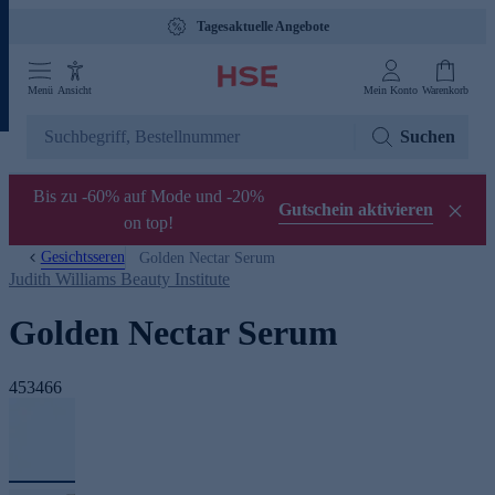
Gebührenfreie Hotline 0800 29 888 88
Menü
Ansicht
Mein Konto
Warenkorb
Suchen
Bis zu -60% auf Mode und -20%
Gutschein aktivieren
on top!
Gesichtsseren
Golden Nectar Serum
Judith Williams Beauty Institute
Golden Nectar Serum
453466