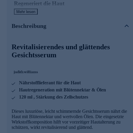
Regeneriert die Haut
Mehr lesen
Reich an wertvollen, natürlichen Ölen, Vitaminen und
Mineralien. Enthaltene Blütenextrakte unterstützen die Haut
auf natürliche Art und Weise bei der Regeneration.
Beschreibung
Hauptwirkstoff: FLORAL NECTAR
Revitalisierendes und glättendes
- Extrakt aus der Combretumpflanze - Kostbarer Schatz der
Gesichtsserum
Natur
- Reich an Aminosäuren, Vitaminen & essentiellen
Mineralien
- Hüllt die Haut in zarte Geschmeidigkeit
- Spendet Feuchtigkeit und glättet das Hautbild
Nährstofflieferant für die Haut
Verwöhnen Sie sich und Ihre Haut mit den luxuriösen
Hautregeneration mit Blütennektar & Ölen
Beauty Institute Golden Nectar Produkten. Durch wertvolle
Pflanzenöle in Kombination mit essentiellen Vitaminen wird
120 ml , Stärkung des Zellschutzes
die Haut intensiv genährt. Die optimale Nahrungsquelle für
eine samtig-weiche Haut voller Leuchtkraft.
Dieses luxuriöse, leicht schimmernde Gesichtsserum nährt die
Haut mit Blütennektar und wertvollen Ölen. Die eingesetzte
Nutzen Sie die Gelegenheit und bestellen Sie schnell
Wirkstoffkomposition hilft vor vorzeitiger Hautalterung zu
online!
schützen, wirkt revitalisierend und glättend.