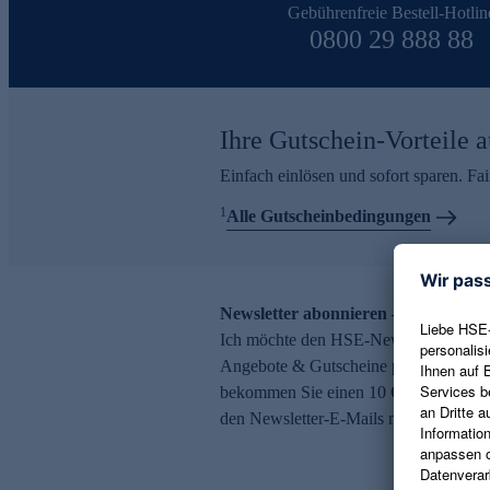
Gebührenfreie Bestell-Hotlin
0800 29 888 88
Ihre Gutschein-Vorteile a
Einfach einlösen und sofort sparen. F
1
Alle Gutscheinbedingungen
Newsletter abonnieren – 10 € Gutsch
Ich möchte den HSE-Newsletter abonni
Angebote & Gutscheine per E-Mail erh
bekommen Sie einen 10 € Gutschein. Ei
den Newsletter-E-Mails möglich.