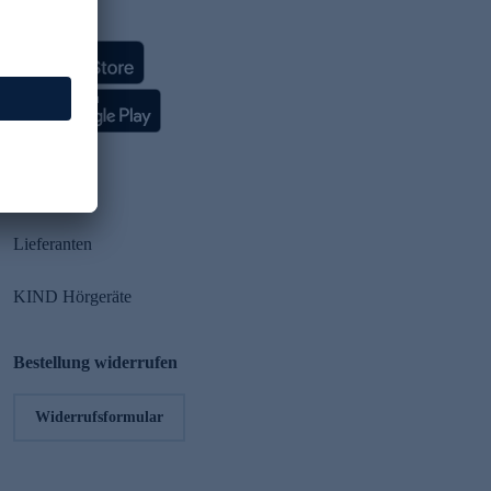
HSE App
Partner
Lieferanten
KIND Hörgeräte
Bestellung widerrufen
Widerrufsformular