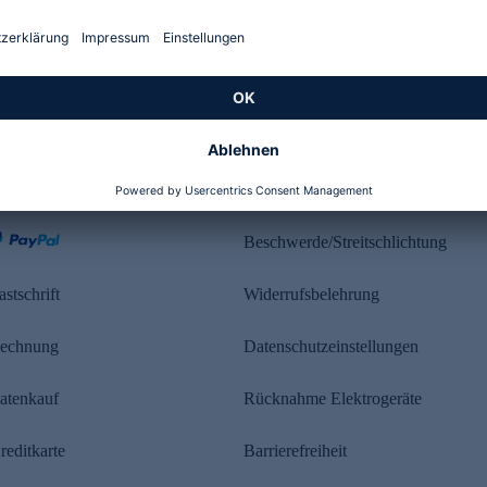
Kundenbewertung
ahlung
Rechtliches
Beschwerde/Streitschlichtung
astschrift
Widerrufsbelehrung
echnung
Datenschutzeinstellungen
atenkauf
Rücknahme Elektrogeräte
reditkarte
Barrierefreiheit