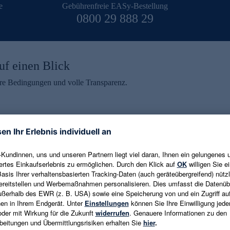
e
Gebührenfreie EASy-Bestellung
0800 29 888 29
uf einen Blick
aire Bedingungen und volle Transparenz.
ein erhalten
eren und aktuelle Trends,
E-Mail-Adresse eingeben
alten. Als Dankeschön
ne Abmeldung ist jederzeit in
Es gelten die
Datenschutzrichtlinien
un