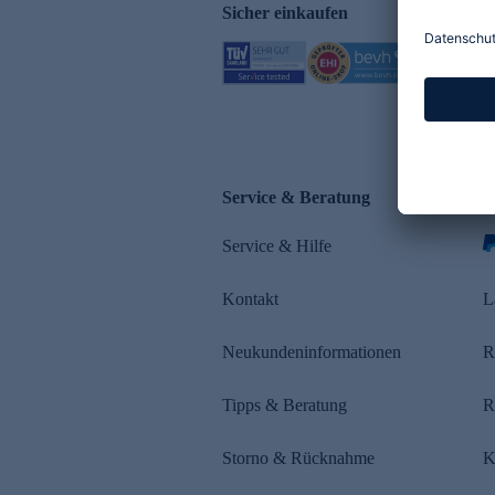
Sicher einkaufen
Service & Beratung
Z
Service & Hilfe
s
Kontakt
L
Neukundeninformationen
R
Tipps & Beratung
R
Storno & Rücknahme
K