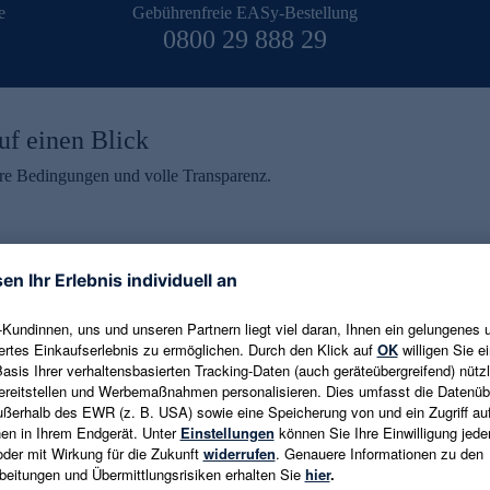
e
Gebührenfreie EASy-Bestellung
0800 29 888 29
uf einen Blick
aire Bedingungen und volle Transparenz.
ein erhalten
eren und aktuelle Trends,
E-Mail-Adresse eingeben
alten. Als Dankeschön
ne Abmeldung ist jederzeit in
Es gelten die
Datenschutzrichtlinien
un