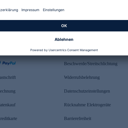
Kundenbewertung
ahlung
Rechtliches
Beschwerde/Streitschlichtung
astschrift
Widerrufsbelehrung
echnung
Datenschutzeinstellungen
atenkauf
Rücknahme Elektrogeräte
reditkarte
Barrierefreiheit