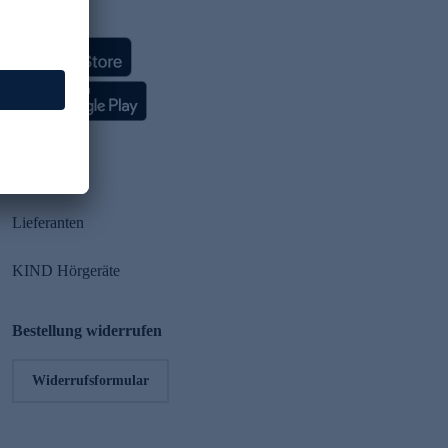
HSE App
Partner
Lieferanten
KIND Hörgeräte
Bestellung widerrufen
Widerrufsformular