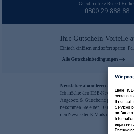
Gebührenfreie Bestell-Hotlin
0800 29 888 88
Ihre Gutschein-Vorteile a
Einfach einlösen und sofort sparen. F
1
Alle Gutscheinbedingungen
Newsletter abonnieren – 10 € Gutsch
Ich möchte den HSE-Newsletter abonni
Angebote & Gutscheine per E-Mail erh
bekommen Sie einen 10 € Gutschein. Ei
den Newsletter-E-Mails möglich.