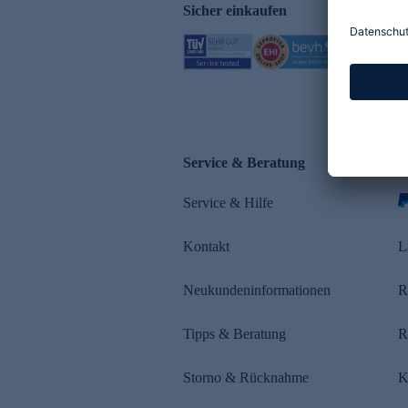
Sicher einkaufen
Service & Beratung
Z
Service & Hilfe
s
Kontakt
L
Neukundeninformationen
R
Tipps & Beratung
R
Storno & Rücknahme
K