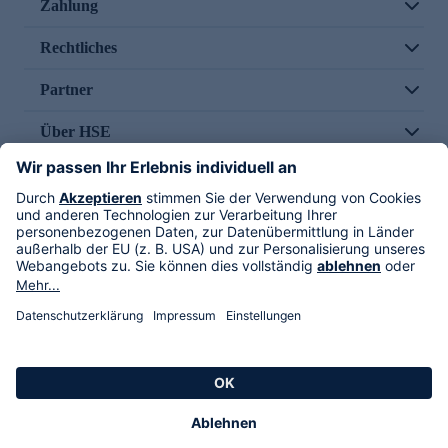
Zahlung
Rechtliches
Partner
Über HSE
Im TV
HSE International
Versand durch
Folge uns
AGB
Datenschutz
Impressum
Alle Rechte vorbehalten. Alle Preise inkl. gesetzlicher MwSt., zzgl. Versandkosten.