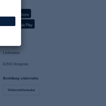
HSE App
Partner
Lieferanten
KIND Hörgeräte
Bestellung widerrufen
Widerrufsformular