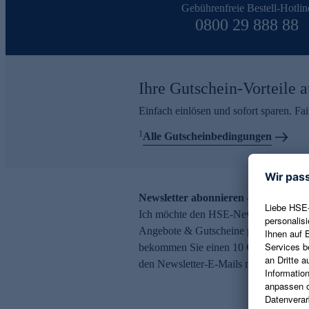
Gebührenfreie Bestell-Hotlin
0800 29 888 88
Ihre Gutschein-Vorteile a
Einfach einlösen und sofort sparen. F
1
Alle Gutscheinbedingungen
Newsletter abonnieren – 10 € Gutsch
Ich möchte den HSE-Newsletter abonni
Angebote & Gutscheine per E-Mail erh
bekommen Sie einen 10 € Gutschein. Ei
den Newsletter-E-Mails möglich.