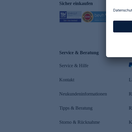
Sicher einkaufen
Service & Beratung
Z
Service & Hilfe
Kontakt
L
Neukundeninformationen
R
Tipps & Beratung
R
Storno & Rücknahme
K