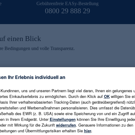
e
Gebührenfreie EASy-Bestellung
0800 29 888 29
uf einen Blick
aire Bedingungen und volle Transparenz.
ein erhalten
eren und aktuelle Trends,
E-Mail-Adresse eingeben
alten. Als Dankeschön
ne Abmeldung ist jederzeit in
Es gelten die
Datenschutzrichtlinien
un