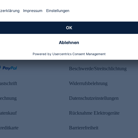
Kundenbewertung
ahlung
Rechtliches
Beschwerde/Streitschlichtung
astschrift
Widerrufsbelehrung
echnung
Datenschutzeinstellungen
atenkauf
Rücknahme Elektrogeräte
reditkarte
Barrierefreiheit