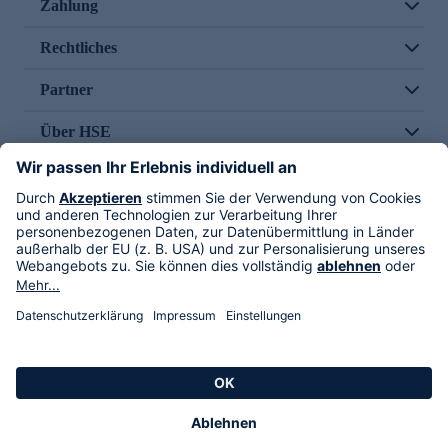
Zahlung
Rechtliches
Partner
Über HSE
Im TV
HSE International
Versand durch
Folge uns
AGB
Datenschutz
Impressum
Alle Rechte vorbehalten. Alle Preise inkl. gesetzlicher MwSt., zzgl. Versandkosten.