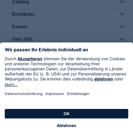
Zahlung
Rechtliches
Partner
Über HSE
Im TV
HSE International
Versand durch
Folge uns
AGB
Datenschutz
Impressum
Alle Rechte vorbehalten. Alle Preise inkl. gesetzlicher MwSt., zzgl. Versandkosten.