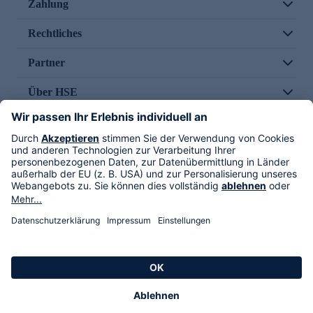
Zahlung
Rechtliches
Partner
Über HSE
Im TV
HSE International
Versand durch
Folge uns
AGB
Datenschutz
Impressum
Alle Rechte vorbehalten. Alle Preise inkl. gesetzlicher MwSt., zzgl. Versandkosten.