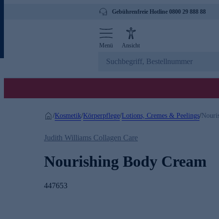
Gebührenfreie Hotline 0800 29 888 88
Menü
Ansicht
Kosmetik
Körperpflege
Lotions, Cremes & Peelings
/
/
/
/
Nouri
Judith Williams Collagen Care
Nourishing Body Cream
447653