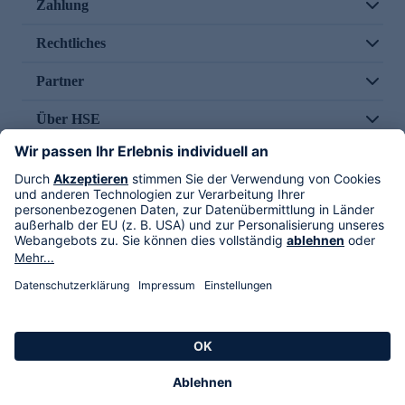
Zahlung
Rechtliches
Partner
Über HSE
Im TV
HSE International
Versand durch
Folge uns
AGB
Datenschutz
Impressum
Alle Rechte vorbehalten. Alle Preise inkl. gesetzlicher MwSt., zzgl. Versandkosten.