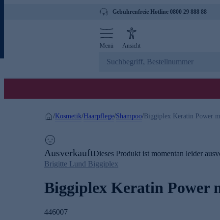
Gebührenfreie Hotline 0800 29 888 88
Menü
Ansicht
Kosmetik
Haarpflege
Shampoo
/
/
/
/
Biggiplex Keratin Power m
Ausverkauft
Dieses Produkt ist momentan leider ausve
Brigitte Lund Biggiplex
Biggiplex Keratin Power m
446007