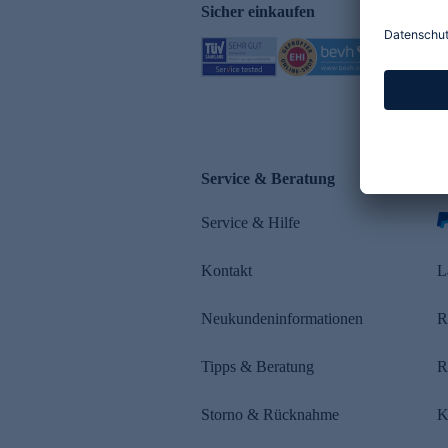
Sicher einkaufen
Service & Beratung
Z
Service & Hilfe
s
Kontakt
L
Neukundeninformationen
R
Tipps & Beratung
R
Storno & Rücknahme
K