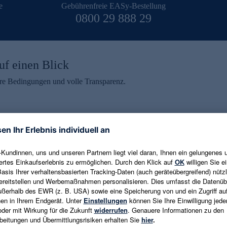
e
Gebührenfreie EASy-Bestellung
0800 29 888 29
uf einen Blick
aire Bedingungen und volle Transparenz.
ein erhalten
eren und aktuelle Trends,
E-Mail-Adresse eingeben
alten. Als Dankeschön
ne Abmeldung ist jederzeit in
Es gelten die
Datenschutzrichtlinien
un