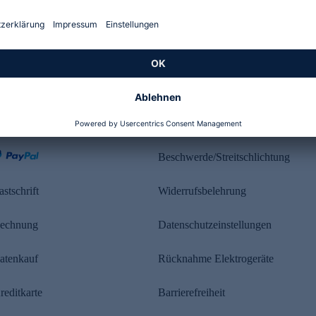
Kundenbewertung
ahlung
Rechtliches
Beschwerde/Streitschlichtung
astschrift
Widerrufsbelehrung
echnung
Datenschutzeinstellungen
atenkauf
Rücknahme Elektrogeräte
reditkarte
Barrierefreiheit