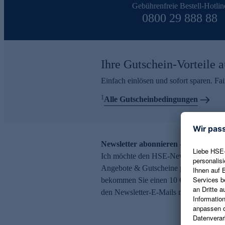
Gebührenfreie Bestell-Hotlin
0800 29 888 88
Ihre Gutschein-Vorteile a
Einfach einlösen und sofort sparen. F
1
Alle Gutscheinbedingungen
Newsletter abonnieren – 10 € Gutsch
Ich möchte den HSE-Newsletter abonni
Angebote & Gutscheine per E-Mail erh
bekommen Sie einen 10 € Gutschein. Ei
den Newsletter-E-Mails möglich.