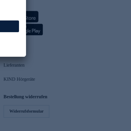
HSE App
Partner
Lieferanten
KIND Hörgeräte
Bestellung widerrufen
Widerrufsformular