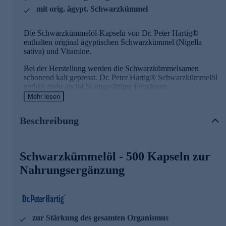
mit orig. ägypt. Schwarzkümmel
Die Schwarzkümmelöl-Kapseln von Dr. Peter Hartig®
enthalten original ägyptischen Schwarzkümmel (Nigella
sativa) und Vitamine.
Bei der Herstellung werden die Schwarzkümmelsamen
schonend kalt gepresst. Dr. Peter Hartig® Schwarzkümmelöl
enthält mehr als 84 % ungesättigte Fettsäuren.
Mehr lesen
Die Kapselhülle ist aus Gelatine vom Rind.
Beschreibung
Dr. Peter Hartig® Schwarzkümmelöl Kapseln sind
hervorragend für die tägliche Nahrungsergänzung geeignet!
Sie lassen sich ausgezeichnet mit allen weiteren Dr. Peter
Hartig® Produkten kombinieren, insbesondere mit
Schwarzkümmelöl - 500 Kapseln zur
„Spirulina“, „Spirulina Zink“,„Atemkraft Forte“, „Krill Öl"
und „Omega 3 Lachsöl“.
Nahrungsergänzung
Schwarzkümmelöl Kapseln mit wertvollen
Inhaltsstoffen
zur Stärkung des gesamten Organismus