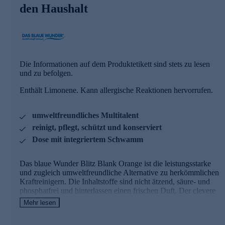
den Haushalt
Viele Anwendungsmöglichkeiten im Haushalt
Das blaue Wunder Blitz Blank Orange ist ein Multitalent für
hartnäckige Verschmutzungen in Haushalt, Garten,
Werkstatt, Hotel, Gastronomie, Freizeit und Auto - z.B. für
Arbeitsplatten, Edelstahl, Emaille, Heizkörper, Herdplatten,
Die Informationen auf dem Produktetikett sind stets zu lesen
Kunststofffenster, Aluminium, Rollläden, Glaskeramik-
und zu befolgen.
Kochfelder, Armaturen, Badewannen, Chrom, Fliesen,
Enthält Limonene. Kann allergische Reaktionen hervorrufen.
Fugen, Spiegel, Toiletten, Waschbecken, Autohimmel,
Felgen, Kunststoffteile, Boote, Wohnwagen, Wohnmobile,
Gartenmöbel, Pokale, Kupfer, Tennisschuhe, u.v.m.
umweltfreundliches Multitalent
reinigt, pflegt, schützt und konserviert
Die Vorteile des Putzsteins auf einen Blick
Dose mit integriertem Schwamm
reinigt, pflegt, schützt und konserviert in einem
Arbeitsgang
Das blaue Wunder Blitz Blank Orange ist die leistungsstarke
säure- und phosphatfrei
und zugleich umweltfreundliche Alternative zu herkömmlichen
Abperleffekt schützt vor Neuverschmutzung
Kraftreinigern. Die Inhaltstoffe sind nicht ätzend, säure- und
unbegrenzt haltbar
phosphatfrei und hinterlassen einen frischen Duft. Der clevere
dermatologisch getestet
Putzstein reinigt, poliert und konserviert in einem Arbeitsgang.
biologisch abbaubar
Mehr lesen
Der Abperleffekt macht die gereinigten Flächen wasser- sowie
schmutzabweisend.
Ein cleverer Profi für den Haushalt - gleich online