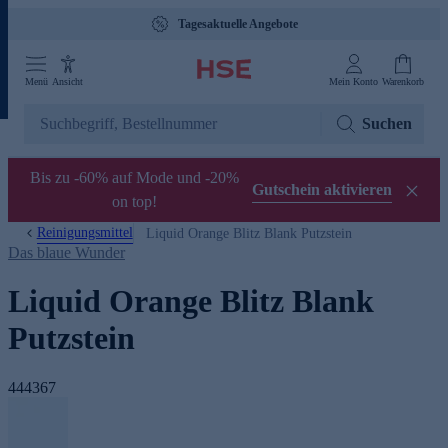
Gebührenfreie Hotline 0800 29 888 88
Menü
Ansicht
Mein Konto
Warenkorb
Suchen
Bis zu -60% auf Mode und -20%
Gutschein aktivieren
on top!
Reinigungsmittel
Liquid Orange Blitz Blank Putzstein
Das blaue Wunder
Liquid Orange Blitz Blank
Putzstein
444367