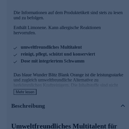
Die Informationen auf dem Produktetikett sind stets zu lesen
und zu befolgen.
Enthält Limonene. Kann allergische Reaktionen
hervorrufen.
umweltfreundliches Multitalent
reinigt, pflegt, schützt und konserviert
Dose mit integriertem Schwamm
Das blaue Wunder Blitz Blank Orange ist die leistungsstarke
und zugleich umweltfreundliche Alternative zu
herkömmlichen Kraftreinigern. Die Inhaltstoffe sind nicht
ätzend, säure- und phosphatfrei und hinterlassen einen
Mehr lesen
frischen Duft. Der clevere Putzstein reinigt, poliert und
konserviert in einem Arbeitsgang. Der Abperleffekt macht
Beschreibung
die gereinigten Flächen wasser- sowie schmutzabweisend.
Der praktische Schwamm eignet sich zum Reinigen und
Nachwischen. Er ist perfekt auf Das blaue Wunder Blitz
Umweltfreundliches Multitalent für
Blank Orange und seine Reinigungswirkung abgestimmt.