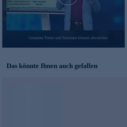
erhielt er viele Auszeichnungen.
Sein besonderes Interesse gilt der Möglichkeit, durch
hochwertige Nahrungsergänzung die Gesundheit und Vitalität
bis ins hohe Alter zu erhalten. Als logische Konsequenz
präsentiert der sympathische Experte hochwertige
Nahrungsergänzungsprodukte bei HSE, mit viel Idealismus
Genannte Preise und Aktionen können abweichen
und dem treffenden Motto „den Jahren mehr Leben geben“®.
Bestellen Sie noch heute ganz bequem online!
Das könnte Ihnen auch gefallen