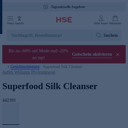
Tagesaktuelle Angebote
Menü
Ansicht
Mein Konto
Warenkorb
Suchen
Bis zu -60% auf Mode und -20%
Gutschein aktivieren
on top!
Gesichtsreinigung
Superfood Silk Cleanser
Judith Williams Phytomineral
Superfood Silk Cleanser
442391