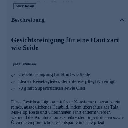
Ihre Vorteile im Überblick
Mehr lesen
- 0 % Plastik, 0 % Seife, < 1 % Wasser
- konzentrierte Wirkstoffkombination
Beschreibung
- Gesichtsreinigung für eine Haut so zart wie Seide
- idealer Reisebegleiter, welcher die Haut intensiv pflegt &
reinigt
Gesichtsreinigung für eine Haut zart
Hauptwirkstoff: OMEGABERRY®
wie Seide
- Ultimativer Hautreparateur
- Kann Schäden der Lipidschicht regenerieren
- Fördert optimales Omega-3/Omega-6-Verhältnis
Gesichtsreinigung für Haut wie Seide
BIO CLEANSER PRO
idealer Reisebegleiter, der intensiv pflegt & reinigt
70 g mit Superfrüchten sowie Ölen
- Gründliche & schonenede Hautreinigung OHNE
Spannungsgefühl
- Fördert Aufnahmefähigkeit für andere Inhaltsstoffe
Diese Gesichtsreinigung mit fester Konsistenz unterstützt ein
- Pflanzlicher Schaumbildner
reines, ausgeglichenes Hautbild, indem überschüssiger Talg,
Make-up-Reste und Unreinheiten sanft entfernt werden,
während die Kombination aus nährenden Superfrüchten sowie
REISSTÄRKE & KAOLIN
Ölen die empfindliche Gesichtspartie intensiv pflegt.