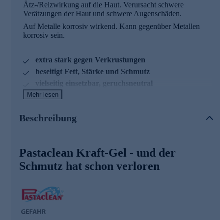
Ätz-/Reizwirkung auf die Haut. Verursacht schwere
Verätzungen der Haut und schwere Augenschäden.
Auf Metalle korrosiv wirkend. Kann gegenüber Metallen
korrosiv sein.
extra stark gegen Verkrustungen
beseitigt Fett, Stärke und Schmutz
vielseitig einsetzbar, geruchsneutral
Mehr lesen
Immer wieder gibt es im Haushalt oder rund um das Haus
hartnäckige Verschmutzungen, die sich einfach nicht lösen
Beschreibung
lassen. Hier kommt das extra starke Kraft-Gel von
Pastaclean zum Einsatz.
Ihr neuer Reinigungspartner ist extra stark gegen
Pastaclean Kraft-Gel - und der
Verkrustungen, Fett, Stärke und Verschmutzungen aller Art.
Schmutz hat schon verloren
Das Kraftgel ist vielseitig einsetzbar, geruchsneutral und hat
eine variable Einwirkzeit.
Was beseitigt das Kraft-Gel?