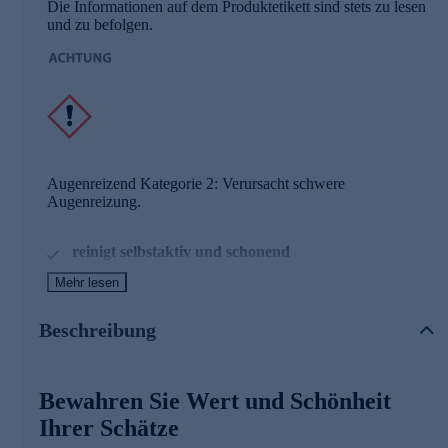
Die Informationen auf dem Produktetikett sind stets zu lesen
und zu befolgen.
Augenreizend Kategorie 2: Verursacht schwere
Augenreizung.
reinigt selbstaktiv und schonend
reicht für 200 Liter Anwendungsbad
Mehr lesen
made in Germany
Beschreibung
Damit Ihre Schätze wieder glänzen und Ihnen Freude
bereiten, reinigen Sie diese im Gold- und Silberbad - ganz
ohne Kraftaufwand. Kein Reiben, kein Polieren. Sie werden
Bewahren Sie Wert und Schönheit
begeistert sein.
Ihrer Schätze
Geeignet für Gold, Weißgold, Silber, Platin, Nickel und