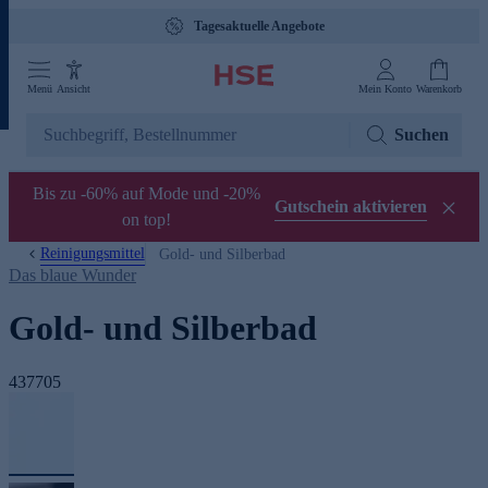
Tagesaktuelle Angebote
Menü
Ansicht
Mein Konto
Warenkorb
Suchen
Bis zu -60% auf Mode und -20%
Gutschein aktivieren
on top!
Reinigungsmittel
Gold- und Silberbad
Das blaue Wunder
Gold- und Silberbad
437705