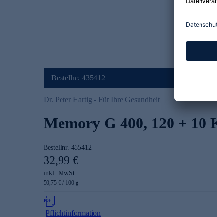
Bestellnr. 435412
Dr. Peter Hartig - Für Ihre Gesundheit
Memory G 400, 120 + 10 
Bestellnr.
435412
32,99 €
inkl. MwSt.
50,75 € / 100 g
Pflichtinformation