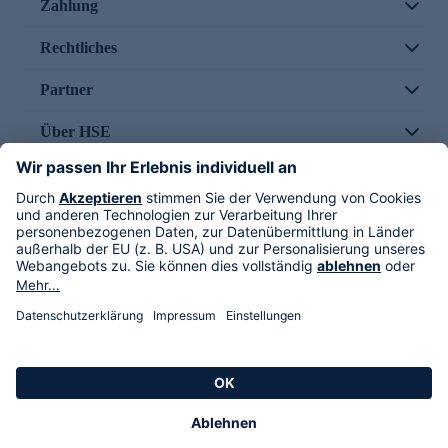
Zahlung
Rechtliches
Partner
Über HSE
Im TV
HSE International
Versand durch
Folge uns
AGB
Datenschutz
Impressum
Alle Rechte vorbehalten. Alle Preise inkl. gesetzlicher MwSt., zzgl. Versandkosten.