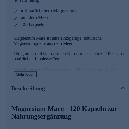
mit natürlichem Magnesium
aus dem Meer
120 Kapseln
Magnesium Mare ist eine einzigartige, natürliche
Magnesiumquelle aus dem Meer.
Die gluten- und lactosefreien Kapseln bestehen zu 100% aus
natürlichen Inhaltsstoffen.
Die Magnesium Mare Kapseln sind hervorragend für die
tägliche Nahrungsergänzung geeignet.
Mehr lesen
Kapseln mit Magnesium
Beschreibung
Magnesium trägt zu einer normalen Muskelfunktion bei
Magnesium Mare - 120 Kapseln zur
Magnesium trägt zur Erhaltung normaler Knochen bei
Nahrungsergänzung
Magnesium trägt zur Erhaltung normaler Zähne bei
Magnesium trägt zu einer normalen Funktion des