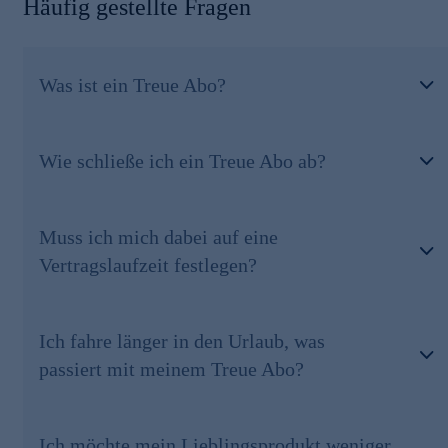
Häufig gestellte Fragen
akkreditierte Labore kontrolliert. Analysen bescheinigen ihnen
regelmäßig die höchste Qualität.
Schnell online bestellen!
Was ist ein Treue Abo?
Sie erhalten dieses Produkt auch ganz bequem im günstigen
Treue Abo in einem frei wählbaren Lieferzyklus. Wenden Sie
sich bei Interesse bitte an unsere gebührenfreie Bestell-Hotline
0800 29 888 88
.
Wie schließe ich ein Treue Abo ab?
Muss ich mich dabei auf eine
Vertragslaufzeit festlegen?
Ich fahre länger in den Urlaub, was
passiert mit meinem Treue Abo?
Ich möchte mein Lieblingsprodukt weniger