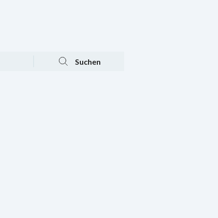
Tagesaktuelle Angebote
Mein Konto
Warenkorb
Suchen
n