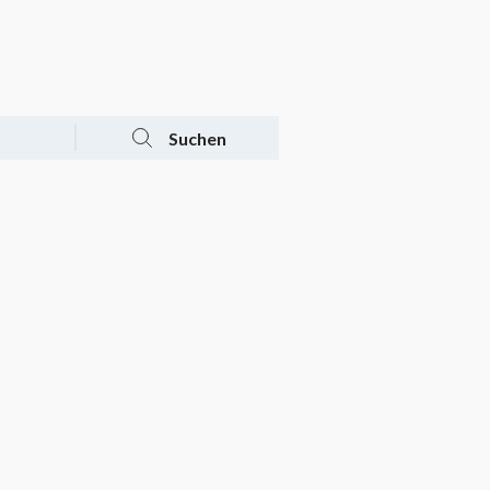
Tagesaktuelle Angebote
Mein Konto
Warenkorb
Suchen
n