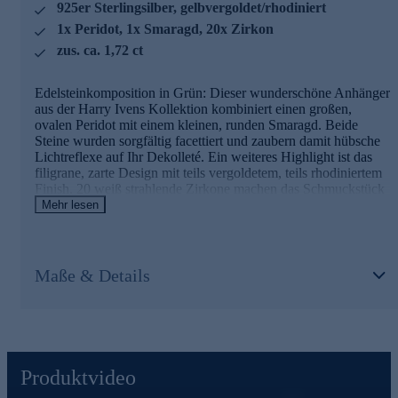
925er Sterlingsilber, gelbvergoldet/rhodiniert
dazu die Prüfung auf Konformität mit den Bestimmungen
der Schweizer Edelmetallkontrollgesetzgebung.
1x Peridot, 1x Smaragd, 20x Zirkon
zus. ca. 1,72 ct
Gönnen Sie sich dieses hübsche Schmuckstück und
bestellen Sie gleich bequem online.
Edelsteinkomposition in Grün: Dieser wunderschöne Anhänger
aus der Harry Ivens Kollektion kombiniert einen großen,
ovalen Peridot mit einem kleinen, runden Smaragd. Beide
Steine wurden sorgfältig facettiert und zaubern damit hübsche
Lichtreflexe auf Ihr Dekolleté. Ein weiteres Highlight ist das
filigrane, zarte Design mit teils vergoldetem, teils rhodiniertem
Finish. 20 weiß strahlende Zirkone machen das Schmuckstück
komplett. Ein hinreißender Halsschmuck, den Sie immer
Mehr lesen
wieder gerne tragen werden.
Hinweis: Eine passende Kette zu diesem Anhänger finden Sie
im Halskettensortiment gleich hier bei HSE.de.
Maße & Details
Schmuck in geprüfter Qualität
Was die Qualität unserer Schmuckstücke angeht, gehen wir
keine Kompromisse ein. Unsere Schmuckwaren durchlaufen in
unserer Qualitätssicherung sowie seitens unserer Lieferanten
Produktvideo
strengste Prüfprozesse. Unter anderem gehört dazu die Prüfung