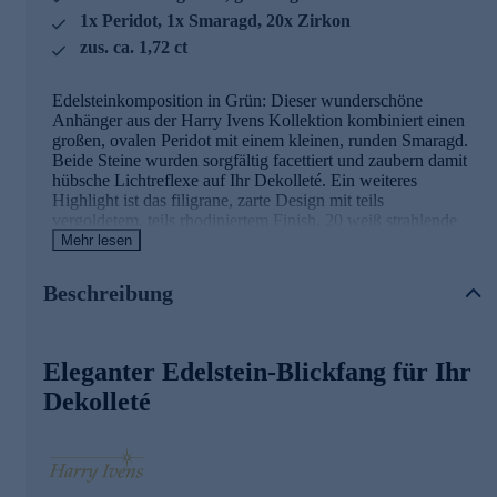
1x Peridot, 1x Smaragd, 20x Zirkon
zus. ca. 1,72 ct
Edelsteinkomposition in Grün: Dieser wunderschöne
Anhänger aus der Harry Ivens Kollektion kombiniert einen
großen, ovalen Peridot mit einem kleinen, runden Smaragd.
Beide Steine wurden sorgfältig facettiert und zaubern damit
hübsche Lichtreflexe auf Ihr Dekolleté. Ein weiteres
Highlight ist das filigrane, zarte Design mit teils
vergoldetem, teils rhodiniertem Finish. 20 weiß strahlende
Zirkone machen das Schmuckstück komplett. Ein
Mehr lesen
hinreißender Halsschmuck, den Sie immer wieder gerne
tragen werden.
Beschreibung
Hinweis: Eine passende Kette zu diesem Anhänger finden
Sie im Halskettensortiment gleich hier bei HSE.de.
Eleganter Edelstein-Blickfang für Ihr
Schmuck in geprüfter Qualität
Dekolleté
Was die Qualität unserer Schmuckstücke angeht, gehen wir
keine Kompromisse ein. Unsere Schmuckwaren durchlaufen
in unserer Qualitätssicherung sowie seitens unserer
Lieferanten strengste Prüfprozesse. Unter anderem gehört