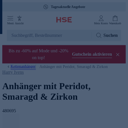
Tagesaktuelle Angebote
Menü
Ansicht
Mein Konto
Warenkorb
Suchen
Bis zu -60% auf Mode und -20%
Gutschein aktivieren
on top!
Kettenanhänger
Anhänger mit Peridot, Smaragd & Zirkon
Harry Ivens
Anhänger mit Peridot,
Smaragd & Zirkon
480695