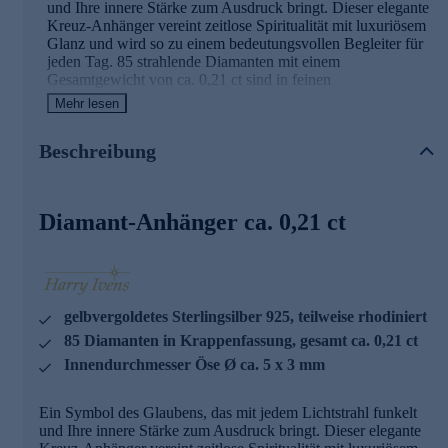
und Ihre innere Stärke zum Ausdruck bringt. Dieser elegante
Kreuz-Anhänger vereint zeitlose Spiritualität mit luxuriösem
Glanz und wird so zu einem bedeutungsvollen Begleiter für
jeden Tag. 85 strahlende Diamanten mit einem
Gesamtgewicht von ca. 0,21 ct sind in feinen
Krappenfassungen eingebettet und verleihen dem Kreuz ein
Mehr lesen
faszinierendes Funkeln. Die Diamanten im Achtkantschliff
reflektieren das Licht auf bezaubernde Weise und setzen
Beschreibung
brillante Akzente. Das gelbvergoldete Sterlingsilber 925 mit
einer Vergoldung von 1 Mikron umrahmt die kostbaren
Steine mit warmem Goldglanz, während die teilweise
rhodinierte Oberfläche einen reizvollen Kontrast schafft. Die
Diamant-Anhänger ca. 0,21 ct
hochglanzpolierte Verarbeitung unterstreicht die edle Optik
dieses Schmuckstücks. Mit einer Höhe von ca. 2,81 cm und
einer Breite von ca. 1,45 cm ist der Anhänger ein
ausdrucksstarker Blickfang, der Eleganz und Bedeutung
vereint. Die Öse mit einem Innendurchmesser von ca. 5 x 3
mm ermöglicht es Ihnen, den Anhänger an Ihrer
gelbvergoldetes Sterlingsilber 925, teilweise rhodiniert
Lieblingskette zu tragen. Ein Schmuckstück, das nicht nur
85 Diamanten in Krappenfassung, gesamt ca. 0,21 ct
durch seine Schönheit begeistert, sondern auch eine tiefe
Innendurchmesser Öse Ø ca. 5 x 3 mm
symbolische Bedeutung trägt – perfekt als Geschenk oder als
persönliches Statement. Was die Qualität unserer
Schmuckstücke angeht, gehen wir keine Kompromisse ein.
Ein Symbol des Glaubens, das mit jedem Lichtstrahl funkelt
Aus diesem Grund werden unsere Schmuckwaren von
und Ihre innere Stärke zum Ausdruck bringt. Dieser elegante
unserer Qualitätssicherung und seitens des Lieferanten