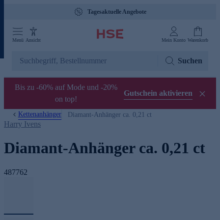
Tagesaktuelle Angebote
Menü
Ansicht
Mein Konto
Warenkorb
Suchen
Bis zu -60% auf Mode und -20%
Gutschein aktivieren
on top!
Kettenanhänger
Diamant-Anhänger ca. 0,21 ct
Harry Ivens
Diamant-Anhänger ca. 0,21 ct
487762