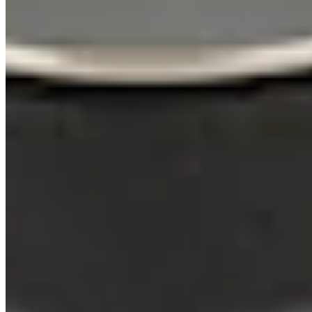
Christian Henze
Koch- & Milchtopfset, 3tlg.