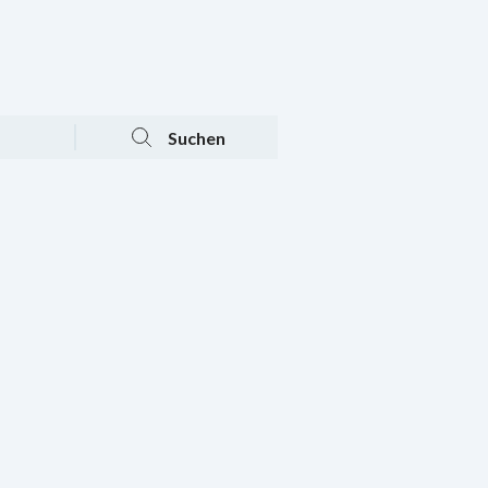
Tagesaktuelle Angebote
Mein Konto
Warenkorb
Suchen
n